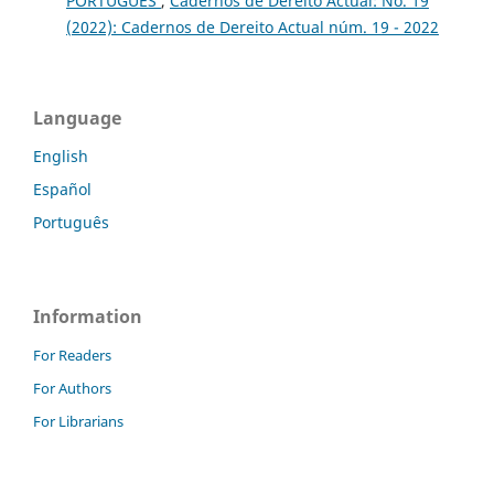
PORTUGUÊS
,
Cadernos de Dereito Actual: No. 19
(2022): Cadernos de Dereito Actual núm. 19 - 2022
Language
English
Español
Português
Information
For Readers
For Authors
For Librarians