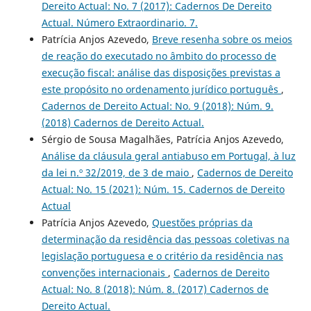
Dereito Actual: No. 7 (2017): Cadernos De Dereito
Actual. Número Extraordinario. 7.
Patrícia Anjos Azevedo,
Breve resenha sobre os meios
de reação do executado no âmbito do processo de
execução fiscal: análise das disposições previstas a
este propósito no ordenamento jurídico português
,
Cadernos de Dereito Actual: No. 9 (2018): Núm. 9.
(2018) Cadernos de Dereito Actual.
Sérgio de Sousa Magalhães, Patrícia Anjos Azevedo,
Análise da cláusula geral antiabuso em Portugal, à luz
da lei n.º 32/2019, de 3 de maio
,
Cadernos de Dereito
Actual: No. 15 (2021): Núm. 15. Cadernos de Dereito
Actual
Patrícia Anjos Azevedo,
Questões próprias da
determinação da residência das pessoas coletivas na
legislação portuguesa e o critério da residência nas
convenções internacionais
,
Cadernos de Dereito
Actual: No. 8 (2018): Núm. 8. (2017) Cadernos de
Dereito Actual.