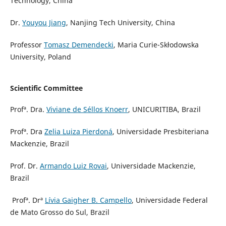
Technology, China
Dr.
Youyou Jiang
, Nanjing Tech University, China
Professor
Tomasz Demendecki
, Maria Curie-Skłodowska
University, Poland
Scientific Committee
Profª. Dra.
Viviane de Séllos Knoerr
, UNICURITIBA, Brazil
Profª. Dra
Zelia Luiza Pierdoná
, Universidade Presbiteriana
Mackenzie, Brazil
Prof. Dr.
Armando Luiz Rovai
, Universidade Mackenzie,
Brazil
Profª. Drª
Lívia Gaigher B. Campello
, Universidade Federal
de Mato Grosso do Sul, Brazil