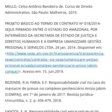
MELLO, Celso Antônio Bandeira de. Curso de Direito
Administrativo. São Paulo: Malheiros, 2019.
PROJETO BÁSICO AO TERMO DE CONTRATO Nº 018/2014-
SEJUS FIRMADO ENTRE O ESTADO DO AMAZONAS, POR
INTERMÉDIO DA SECRETARIA DE ESTADO DE JUSTIÇA E
DIREITOS HUMANOS E A EMPRESA UMANIZZARE GESTÃO
PRISIONAL E SERVIÇOS LTDA. 24 jan. 2014. Disponível em:
<
http://www.seap.am.gov.br/transparencia/transparencia-
seap/contratos/contratos--ug-seap/umanizzare-gestao-
prisional-privada/complexo-penitenciario-anisio-jobim-
compaj/
>. Acesso em: 15. jun.2019.
REZENDE, R.H; FARIA, E.F. Responsabilidade civil no caso do
massacre de presos no complexo penitenciário Anísio Jobim
(COMPAJ), em 1º de janeiro de 2017. Revista Jurídica-
Unicuritiba, v. 2, p. 456-479, 2018.
SANTOS, F. N. Responsabilidade civil extracontratual do