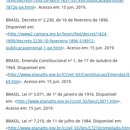
1899/decreto-1930-26-abril-1857-557950-publicacaooriginal-
78726-pe.html
>. Acesso em: 15 jun. 2019.
BRASIL. Decreto nº 2.230, de 10 de fevereiro de 1896.
Disponível em:
<
http://www2.camara.leg.br/legin/fed/decret/1824-
1899/decreto-2230-10-fevereiro-1896-518912-
publicacaooriginal-1-pe.html
>. Acesso em: 15 jun. 2019.
BRASIL. Emenda Constitucional nº 1, de 17 de outubro de
1969. Disponível em:
<
http://www.planalto.gov.br/CCivil_03/Constituicao/Emendas/
69.htm
>. Acesso em: 15 jun. 2019.
BRASIL. Lei nº 3.071, de 1º de janeiro de 1916. Disponível
em: <
http://www.planalto.gov.br/ccivil_03/leis/L3071.htm
>.
Acesso em: 15 jun. 2019.
BRASIL. Lei nº 7.210, de 11 de julho de 1984. Disponível em:
<
http://www.planalto.gov.br/ccivil_03/leis/L7210compilado.htm