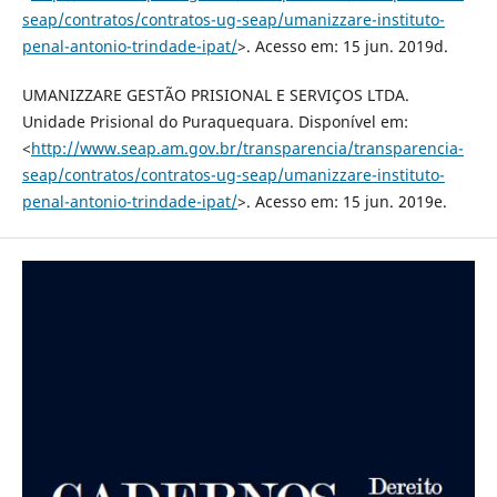
seap/contratos/contratos-ug-seap/umanizzare-instituto-
penal-antonio-trindade-ipat/
>. Acesso em: 15 jun. 2019d.
UMANIZZARE GESTÃO PRISIONAL E SERVIÇOS LTDA.
Unidade Prisional do Puraquequara. Disponível em:
<
http://www.seap.am.gov.br/transparencia/transparencia-
seap/contratos/contratos-ug-seap/umanizzare-instituto-
penal-antonio-trindade-ipat/
>. Acesso em: 15 jun. 2019e.