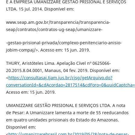
E A EMPRESA UMANIZZARE GESTÃO PRISIONAL E SERVIÇOS
LTDA. 15 jul. 2014. Disponível em:
www.seap.am.gov.br/transparencia/transparencia-
seap/contratos/contratos-ug-seap/umanizzare-
-gestao-prisional-privada/complexo-penitenciario-anisio-
jobim-compaj/>. Acesso em: 15 jun. 2019.
THURY, Aristóteles Lima. Apelação Cível nº 0625066-
20.2015.8.04.0001, Manaus, 04 fev. 2019. Disponível em:
<
https://consultasaj.tjam.jus.br/cjsg/getArquivo.do?
conversationId=&cdAcordao=2817514&cdForo=0&uuidCaptcha=
Acesso em: 15 jun. 2019.
UMANIZZARE GESTÃO PRISIONAL E SERVIÇOS LTDA. A nota
de Pesar: A Umanizzare lamenta a morte de 55 reeducandos
em quatro unidades prisionais do Estado do Amazonas.
Disponível em:
<
http://umanizzarebrasil.com.br/2019/05/28/nota-de-pesar-