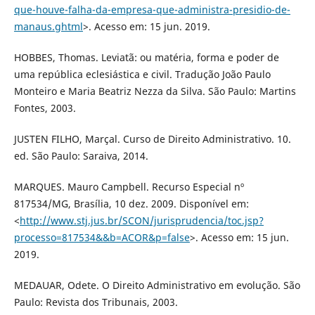
que-houve-falha-da-empresa-que-administra-presidio-de-
manaus.ghtml
>. Acesso em: 15 jun. 2019.
HOBBES, Thomas. Leviatã: ou matéria, forma e poder de
uma república eclesiástica e civil. Tradução João Paulo
Monteiro e Maria Beatriz Nezza da Silva. São Paulo: Martins
Fontes, 2003.
JUSTEN FILHO, Marçal. Curso de Direito Administrativo. 10.
ed. São Paulo: Saraiva, 2014.
MARQUES. Mauro Campbell. Recurso Especial nº
817534/MG, Brasília, 10 dez. 2009. Disponível em:
<
http://www.stj.jus.br/SCON/jurisprudencia/toc.jsp?
processo=817534&&b=ACOR&p=false
>. Acesso em: 15 jun.
2019.
MEDAUAR, Odete. O Direito Administrativo em evolução. São
Paulo: Revista dos Tribunais, 2003.