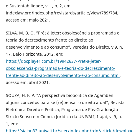
e Sustentabilidade, v. 1, n. 2, em:
indexlaw.org/index.php/revistards/article/view/789/784,
acesso em: maio 2021.
SILVA, M. B. O. “Prêt à jeter: obsolescência programada e
teoria do decrescimento frente ao direito ao
desenvolvimento e ao consumo”, Veredas do Direito, v.9, n.
17, Belo Horizonte, 2012, em:
https://docplayer.com.br/19942637-Pret-a-jeter-
obsolescencia-programada-e-teoria-do-decrescimento-
frente-ao-direito-ao-desenvolvimento-e-ao-consumo.html
,
acesso em: abril 2021.
SOUZA, H. F. P. “A perspectiva biopolítica de Agamben:
alguns conceitos para se (re)pensar o direito atual”, Revista
Eletrônica Direito e Política, Programa de Pós-Graduação
Stricto Sensu em Ciência Jurídica da UNIVALI, Itajaí, v. 9, n.
1, em:
https://siaiap32.univali.br/seer/index.php/rdp/article/downlo