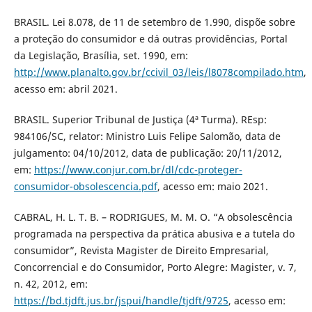
BRASIL. Lei 8.078, de 11 de setembro de 1.990, dispõe sobre
a proteção do consumidor e dá outras providências, Portal
da Legislação, Brasília, set. 1990, em:
http://www.planalto.gov.br/ccivil_03/leis/l8078compilado.htm
,
acesso em: abril 2021.
BRASIL. Superior Tribunal de Justiça (4ª Turma). REsp:
984106/SC, relator: Ministro Luis Felipe Salomão, data de
julgamento: 04/10/2012, data de publicação: 20/11/2012,
em:
https://www.conjur.com.br/dl/cdc-proteger-
consumidor-obsolescencia.pdf
, acesso em: maio 2021.
CABRAL, H. L. T. B. – RODRIGUES, M. M. O. “A obsolescência
programada na perspectiva da prática abusiva e a tutela do
consumidor”, Revista Magister de Direito Empresarial,
Concorrencial e do Consumidor, Porto Alegre: Magister, v. 7,
n. 42, 2012, em:
https://bd.tjdft.jus.br/jspui/handle/tjdft/9725
, acesso em: