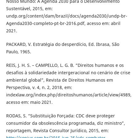
Nosso Mundo: A Agenda 2030 para o Desenvolvimento
Sustentável, 2015, em:
undp.org/content/dam/brazil/docs/agenda2030/undp-br-
Agenda2030-completo-pt-br-2016.pdf, acesso em: abril
2021.
PACKARD, V. Estratégia do desperdício, Ed. Ibrasa, São
Paulo, 1965.
REIS, J. H. S. – CAMPELLO, L. G. B. “Direitos humanos e os
desafios à solidariedade intergeracional no cenário de crise
ambiental global”, Revista de Direitos Humanos em
Perspectiva, v. 4, n. 2, 2018, em:
indexlaw.org/index.php/direitoshumanos/article/view/4989,
acesso em: maio 2021.
RODAS, S. “Substituição Forçada: CDC deve proteger
consumidor da obsolescência programada, diz ministro”,
reportagem, Revista Consultor Jurídico, 2015, em:
http://conjur.com.br/2015-jun-25/cdc-combater-