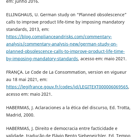
em: junho 2016.
ELLINGHAUS, U. German study on “Planned obsolescence”
calls to improve product life-time by imposing mandatory
standards, 2013, em:
https://blog.complianceandrisks.com/commentary-
analysis/commentary-analysis-new/german-study-on-
planned-obsolescence-calls-to-improve-product-life-time-
by-imposing-mandatory-standards
, acesso em: maio 2021.
FRANÇA. Le Code de La Consommation, version en vigueur
au 18 mai 2021, em:
https://legifrance.gouv.fr/codes/id/LEGITEXT000006069565
,
acesso em: maio 2021.
HABERMAS, J. Aclaraciones a la ética del discurso, Ed. Trotta,
Madrid, 2000.
HABERMAS, J. Direito e democracia entre facticidade e
validade, tradução de Flávio Bento Siebeneichler, Ed. Tempo